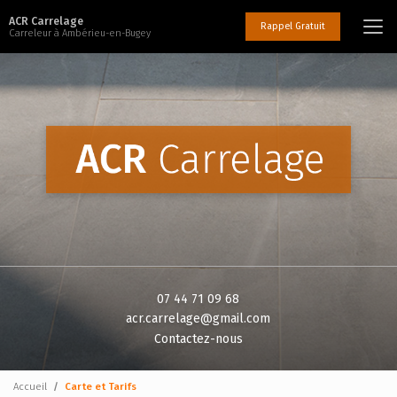
Aller
ACR Carrelage
au
Rappel Gratuit
Carreleur à Ambérieu-en-Bugey
contenu
principal
07 44 71 09 68
acr.carrelage@gmail.com
Contactez-nous
Accueil
Carte et Tarifs