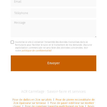
Téléphone
Message
J'autorise ce site à conserver l'ensemble des données transmises dans ce
formulaire pour faciliter le suivi et le traitement de ma demande.
(Aucune
exploitation commerciale ne sera faite des données concervées. Voir
notre
politique de confidentialité
)
ACR Carrelage : Savoir-faire et services
Pose de dalles en 2cm sur plots
|
Pose de pierre reconstituée de
2cm épaisseur sur terrasse
|
Pose de paver extérieur sur mortier
chape
|
Pose de carrelage travertin multi format en 3cm
|
Devis