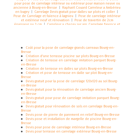
pour pose de carrelage intérieur ou extérieur pour maison neuve ou
ancienne à Bourg-en-Bresse
|
Raphaël Couard Carreleur a Ambérieu
en bugey
|
Carrelage Devis gratuit pour dalles sur plots et coller
|
Pose de Carrelage et faïence à lagnieu
|
Pose de carrelage intérieur
et extérieur neuf et rénovation
|
Pose de travertin de 2cm
épaisseur ou 3 cm
|
Carreleur a chazey sur ain. Carrelage faience et
sol.carrelage terrasse
|
Devis gratuit carreleur pour réalisation de
terrasse en carrelage imitation bois à Ambérieu-en-Bugey
|
Dalles
grès cérame sur plots auto nivelant
Coût pour la pose de carrelage grands carreaux Bourg-en-
Bresse
Création d'une terrasse piscine sur plots Bourg-en-Bresse
Création de terrasse en carrelage imitation parquet Bourg-
en-Bresse
Création de terrasse en dalles sur plots Bourg-en-Bresse
Création et pose de terrasse en dalle sur plot Bourg-en-
Bresse
Devis gratuit pour la pose de carrelage 120x120 au sol Bourg-
en-Bresse
Devis gratuit pour la rénovation de carrelage ancien Bourg-
en-Bresse
Devis gratuit pour pose de carrelage imitation parquet Bourg-
en-Bresse
Devis gratuit pour rénovation de sols en carrelage Bourg-en-
Bresse
Devis pose de pierre de parement en relief Bourg-en-Bresse
Devis pose et installation de margelle de piscine Bourg-en-
Bresse
Devis pour pose de carrelage intérieur Bourg-en-Bresse
Devis pour terrasse en carrelage extérieur Bourg-en-Bresse