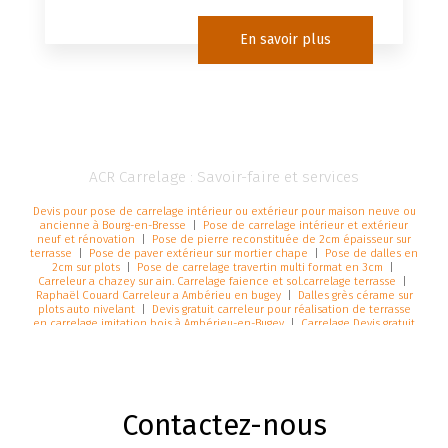
En savoir plus
ACR Carrelage : Savoir-faire et services
Devis pour pose de carrelage intérieur ou extérieur pour maison neuve ou
ancienne à Bourg-en-Bresse
|
Pose de carrelage intérieur et extérieur
neuf et rénovation
|
Pose de pierre reconstituée de 2cm épaisseur sur
terrasse
|
Pose de paver extérieur sur mortier chape
|
Pose de dalles en
2cm sur plots
|
Pose de carrelage travertin multi format en 3cm
|
Carreleur a chazey sur ain. Carrelage faience et sol.carrelage terrasse
|
Raphaël Couard Carreleur a Ambérieu en bugey
|
Dalles grès cérame sur
plots auto nivelant
|
Devis gratuit carreleur pour réalisation de terrasse
en carrelage imitation bois à Ambérieu-en-Bugey
|
Carrelage Devis gratuit
pour dalles sur plots et coller
|
Pose de Carrelage et faïence à lagnieu
|
Pose de travertin de 2cm épaisseur ou 3 cm
Contactez-nous