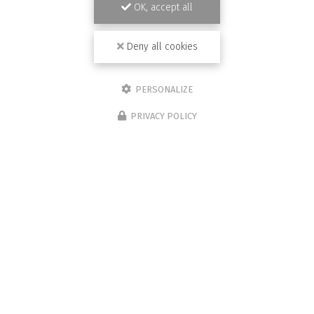
OK, accept all
Deny all cookies
PERSONALIZE
PRIVACY POLICY
14/03/2026
Chape traditionnelle
Nous réalisons aussi des chapes traditionnelles. Début
du chantier pour une laiterie, le coulage de la chape
vient de se finir nous allons attendre 3 semaines avant la
pose du carrelage. Sur la…
Toute l'actualité