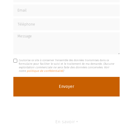
Email
Téléphone
Message
J'autorise ce site à conserver l'ensemble des données transmises dans ce
formulaire pour faciliter le suivi et le traitement de ma demande.
(Aucune
exploitation commerciale ne sera faite des données concervées. Voir
notre
politique de confidentialité
)
En savoir +