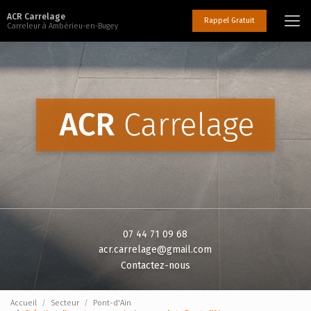
Aller
ACR Carrelage
au
Rappel Gratuit
Carreleur à Ambérieu-en-Bugey
contenu
principal
07 44 71 09 68
acr.carrelage@gmail.com
Contactez-nous
Accueil
Secteur
Pont-d'Ain