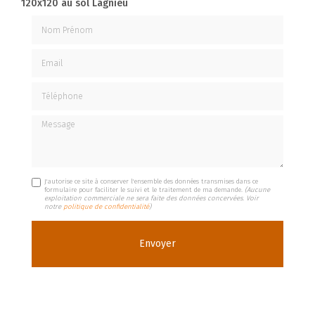
120x120 au sol Lagnieu
Nom Prénom
Email
Téléphone
Message
J'autorise ce site à conserver l'ensemble des données transmises dans ce
formulaire pour faciliter le suivi et le traitement de ma demande.
(Aucune
exploitation commerciale ne sera faite des données concervées. Voir
notre
politique de confidentialité
)