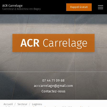
Aller
ACR Carrelage
au
Rappel Gratuit
Carreleur à Ambérieu-en-Bugey
contenu
principal
07 44 71 09 68
acr.carrelage@gmail.com
Contactez-nous
Accueil
Secteur
Lagnieu