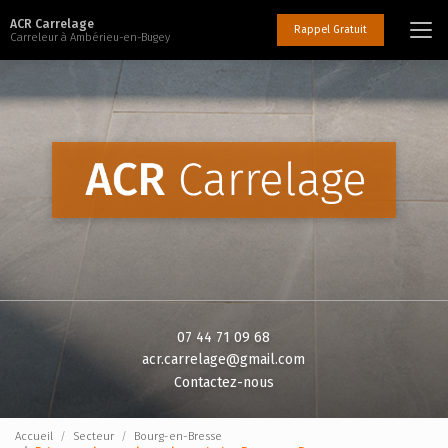
Aller
ACR Carrelage
au
Rappel Gratuit
Carreleur à Ambérieu-en-Bugey
contenu
principal
07 44 71 09 68
acr.carrelage@gmail.com
Contactez-nous
Accueil
Secteur
Bourg-en-Bresse