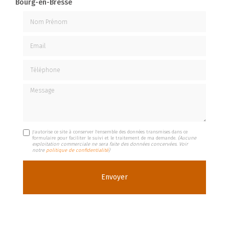
Bourg-en-Bresse
Nom Prénom
Email
Téléphone
Message
J'autorise ce site à conserver l'ensemble des données transmises dans ce
formulaire pour faciliter le suivi et le traitement de ma demande.
(Aucune
exploitation commerciale ne sera faite des données concervées. Voir
notre
politique de confidentialité
)