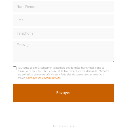
Nom Prénom
Email
Téléphone
Message
J'autorise ce site à conserver l'ensemble des données transmises dans ce
formulaire pour faciliter le suivi et le traitement de ma demande.
(Aucune
exploitation commerciale ne sera faite des données concervées. Voir
notre
politique de confidentialité
)
En savoir +