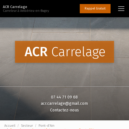
Aller
ACR Carrelage
au
Rappel Gratuit
Carreleur à Ambérieu-en-Bugey
contenu
principal
07 44 71 09 68
acr.carrelage@gmail.com
Contactez-nous
Accueil
Secteur
Pont-d'Ain