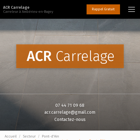
Aller
ACR Carrelage
au
Rappel Gratuit
Carreleur à Ambérieu-en-Bugey
contenu
principal
07 44 71 09 68
acr.carrelage@gmail.com
Contactez-nous
Accueil
Secteur
Pont-d'Ain