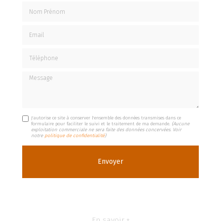
Nom Prénom
Email
Téléphone
Message
J'autorise ce site à conserver l'ensemble des données transmises dans ce
formulaire pour faciliter le suivi et le traitement de ma demande.
(Aucune
exploitation commerciale ne sera faite des données concervées. Voir
notre
politique de confidentialité
)
En savoir +